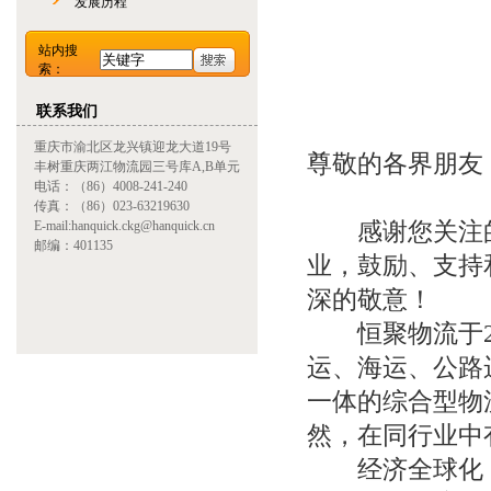
发展历程
站内搜
索：
联系我们
重庆市渝北区龙兴镇迎龙大道19号
尊敬的各界朋友
丰树重庆两江物流园三号库A,B单元
电话：（86）4008-241-240
传真：（86）023-63219630
感谢您关注的
E-mail:hanquick.ckg@hanquick.cn
邮编：401135
业，鼓励、支持
深的敬意！
恒聚物流于20
运、海运、公路
一体的综合型物
然，在同行业中
经济全球化，