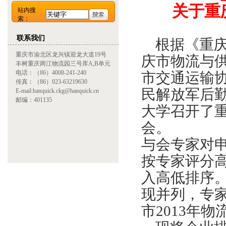
关于重
站内搜
索：
联系我们
根据《重庆
重庆市渝北区龙兴镇迎龙大道19号
庆市物流与供
丰树重庆两江物流园三号库A,B单元
电话：（86）4008-241-240
市交通运输
传真：（86）023-63219630
民解放军后
E-mail:hanquick.ckg@hanquick.cn
邮编：401135
大学召开了重
会。
与会专家对
按专家评分高
入高低排序
现并列，专家
市2013年物