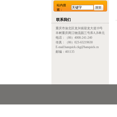
站内搜
索：
联系我们
重庆市渝北区龙兴镇迎龙大道19号
丰树重庆两江物流园三号库A,B单元
电话：（86）4008-241-240
传真：（86）023-63219630
E-mail:hanquick.ckg@hanquick.cn
邮编：401135